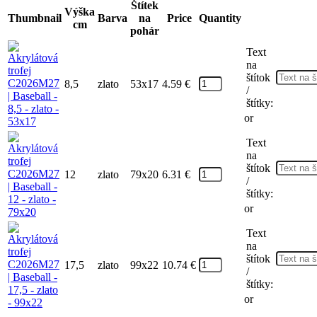
Štítek
Výška
Thumbnail
Barva
na
Price
Quantity
cm
pohár
Text
na
štítok
8,5
zlato
53x17
4.59
€
/
štítky:
or
Text
na
štítok
12
zlato
79x20
6.31
€
/
štítky:
or
Text
na
štítok
17,5
zlato
99x22
10.74
€
/
štítky:
or