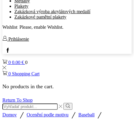
Medaily
Plakety
Zakázková výroba akrylátových medailí
Zakázkové pamětní plakety
Wishlist
Please, enable Wishlist.
Prihlásenie
Facebook
0
0.00
€
0
0
Shopping Cart
No products in the cart.
Return To Shop
Search
input
Search
/
/
/
Domov
Ocenění podle motivu
Baseball