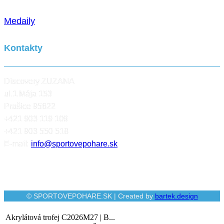
Medaily
Kontakty
Discovery ZUZANA
ul.1.Mája 153
Prašice 95622
+421 903 119 109
+421 903 550 518
E-mail:
info@sportovepohare.sk
© SPORTOVEPOHARE.SK | Created by
bartek.design
Akrylátová trofej C2026M27 | B...