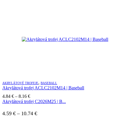
range:
9.64 €
through
11.11 €
,
AKRYLÁTOVÉ TROFEJE
BASEBALL
Akrylátová trofej ACLC2102M14 | Baseball
Price
4.84
€
–
8.16
€
range:
Akrylátová trofej C2026M25 | B...
4.84 €
through
Price
4.59
€
–
10.74
€
8.16 €
range: