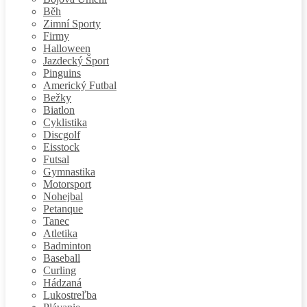
Běh
Zimní Sporty
Firmy
Halloween
Jazdecký Šport
Pinguins
Americký Futbal
Bežky
Biatlon
Cyklistika
Discgolf
Eisstock
Futsal
Gymnastika
Motorsport
Nohejbal
Petanque
Tanec
Atletika
Badminton
Baseball
Curling
Hádzaná
Lukostreľba