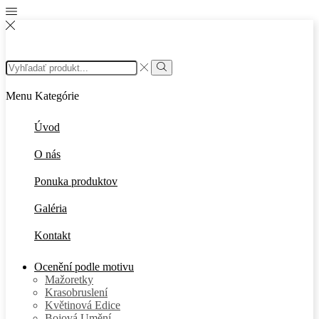
Search
input
Search
Menu
Kategórie
Úvod
O nás
Ponuka produktov
Galéria
Kontakt
Ocenění podle motivu
Mažoretky
Krasobruslení
Květinová Edice
Bojová Umění