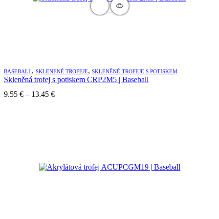
,
,
BASEBALL
SKLENENÉ TROFEJE
SKLENĚNÉ TROFEJE S POTISKEM
Skleněná trofej s potiskem CRP2M5 | Baseball
Price
9.55
€
–
13.45
€
range:
9.55 €
through
13.45 €