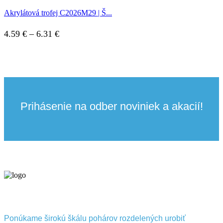
4.59 €
Akrylátová trofej C2026M29 | Š...
through
10.74 €
Price
4.59
€
–
6.31
€
range:
4.59 €
through
6.31 €
Prihásenie na odber noviniek a akacií!
Ponúkame širokú škálu pohárov rozdelených urobiť