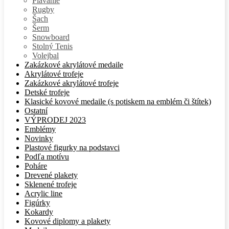
Plávanie
Rugby
Šach
Šerm
Snowboard
Stolný Tenis
Volejbal
Zakázkové akrylátové medaile
Akrylátové trofeje
Zakázkové akrylátové trofeje
Detské trofeje
Klasické kovové medaile (s potiskem na emblém či štítek)
Ostatní
VÝPRODEJ 2023
Emblémy
Novinky
Plastové figurky na podstavci
Podľa motívu
Poháre
Drevené plakety
Sklenené trofeje
Acrylic line
Figúrky
Kokardy
Kovové diplomy a plakety