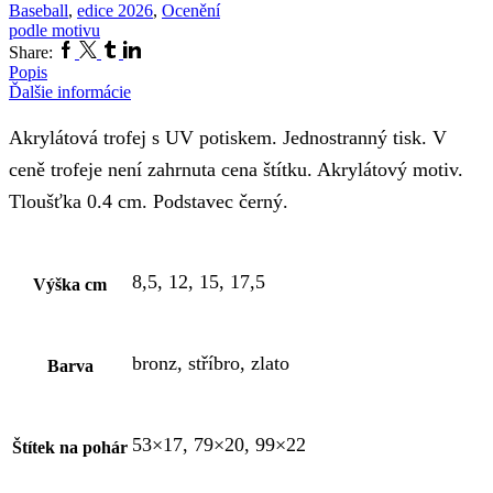
Baseball
,
edice 2026
,
Ocenění
podle motivu
Facebook
Twitter
Tumblr
Linkedin
Share:
Popis
Ďalšie informácie
Akrylátová trofej s UV potiskem. Jednostranný tisk. V
ceně trofeje není zahrnuta cena štítku. Akrylátový motiv.
Tloušťka 0.4 cm. Podstavec černý.
8,5, 12, 15, 17,5
Výška cm
bronz, stříbro, zlato
Barva
53×17, 79×20, 99×22
Štítek na pohár