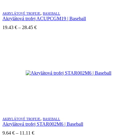
,
AKRYLÁTOVÉ TROFEJE
BASEBALL
Akrylátová trofej ACUPCGM19 | Baseball
Price
19.43
€
–
28.45
€
range:
19.43 €
through
28.45 €
,
AKRYLÁTOVÉ TROFEJE
BASEBALL
Akrylátová trofej STAR002M6 | Baseball
Price
9.64
€
–
11.11
€