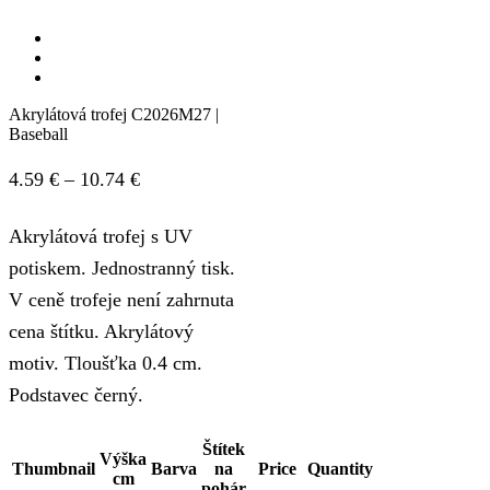
Akrylátová trofej C2026M27 |
Baseball
Price
4.59
€
–
10.74
€
range:
Akrylátová trofej s UV
4.59 €
potiskem. Jednostranný tisk.
through
V ceně trofeje není zahrnuta
10.74 €
cena štítku. Akrylátový
motiv. Tloušťka 0.4 cm.
Podstavec černý.
Štítek
Výška
Thumbnail
Barva
na
Price
Quantity
cm
pohár