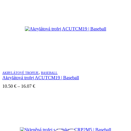
,
AKRYLÁTOVÉ TROFEJE
BASEBALL
Akrylátová trofej ACUTCM19 | Baseball
Price
10.50
€
–
16.07
€
range:
10.50 €
through
16.07 €