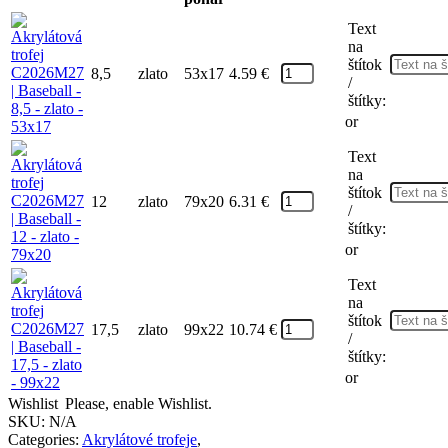
Text
na
štítok
8,5
zlato
53x17
4.59
€
/
štítky:
or
Text
na
štítok
12
zlato
79x20
6.31
€
/
štítky:
or
Text
na
štítok
17,5
zlato
99x22
10.74
€
/
štítky:
or
Wishlist
Please, enable Wishlist.
SKU:
N/A
Categories:
Akrylátové trofeje
,