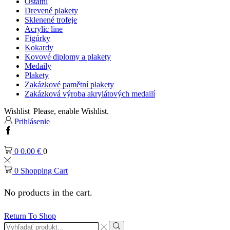
Ostatní
Drevené plakety
Sklenené trofeje
Acrylic line
Figúrky
Kokardy
Kovové diplomy a plakety
Medaily
Plakety
Zakázkové pamětní plakety
Zakázková výroba akrylátových medailí
Wishlist
Please, enable Wishlist.
Prihlásenie
Facebook
0
0.00
€
0
0
Shopping Cart
No products in the cart.
Return To Shop
Search