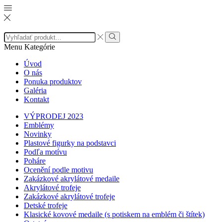
Search
input
Search
Menu
Kategórie
Úvod
O nás
Ponuka produktov
Galéria
Kontakt
VÝPRODEJ 2023
Emblémy
Novinky
Plastové figurky na podstavci
Podľa motívu
Poháre
Ocenění podle motivu
Zakázkové akrylátové medaile
Akrylátové trofeje
Zakázkové akrylátové trofeje
Detské trofeje
Klasické kovové medaile (s potiskem na emblém či štítek)