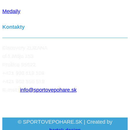
Medaily
Kontakty
Discovery ZUZANA
ul.1.Mája 153
Prašice 95622
+421 903 119 109
+421 903 550 518
E-mail:
info@sportovepohare.sk
Facebook
© SPORTOVEPOHARE.SK | Created by