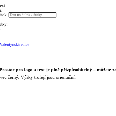
ext
a
títok
títky:
r
Valentýnská edice
Prostor pro logo a text je plně přizpůsobitelný – můžete z
vec černý. Výšky trofejí jsou orientační.