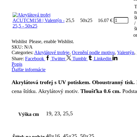
T
n
š
25,5
50x25
16.07
€
/
š
o
Wishlist
Please, enable Wishlist.
SKU:
N/A
Categories:
Akrylátové trofeje
,
Ocenění podle motivu
,
Valentýn
,
Share:
Facebook
Twitter
Tumblr
Linkedin
Popis
Ďalšie informácie
Akrylátová trofej s UV potiskem. Oboustranný tisk.
cena štítku. Akrylátový motiv.
Tloušťka 0.6 cm.
Podsta
19, 23, 25,5
Výška cm
40×16, 45×25, 50×25
Štítek na pohár