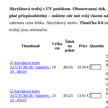
Akrylátová trofej s UV potiskem. Oboustranný tisk.
plně přizpůsobitelný – můžete zde mít svůj vlastní n
zahrnuta cena štítku. Akrylátový motiv.
Tloušťka 0.6 
trofejí jsou orientační.
Štítek
Výška
Thumbnail
na
Price
Quantity
cm
pohár
T
n
š
19
40x16
10.50
€
/
š
o
T
n
š
23
45x25
13.61
€
/
š
o