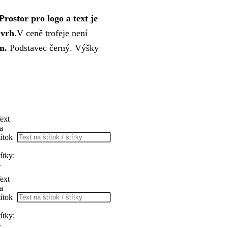
Prostor pro logo a text je
ávrh
.V ceně trofeje není
cm.
Podstavec černý. Výšky
ext
a
títok
títky:
r
ext
a
títok
títky:
r