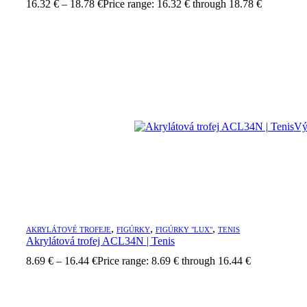
16.32
€
–
18.78
€
Price range: 16.32 € through 18.78 €
Vý
,
,
,
AKRYLÁTOVÉ TROFEJE
FIGÚRKY
FIGÚRKY "LUX"
TENIS
Akrylátová trofej ACL34N | Tenis
8.69
€
–
16.44
€
Price range: 8.69 € through 16.44 €