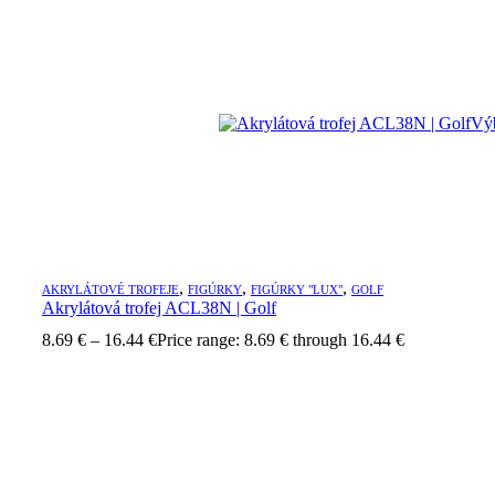
Výb
,
,
,
AKRYLÁTOVÉ TROFEJE
FIGÚRKY
FIGÚRKY "LUX"
GOLF
Akrylátová trofej ACL38N | Golf
8.69
€
–
16.44
€
Price range: 8.69 € through 16.44 €