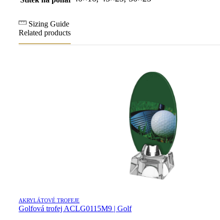
Sizing Guide
Related products
AKRYLÁTOVÉ TROFEJE
Golfová trofej ACLG0115M9 | Golf