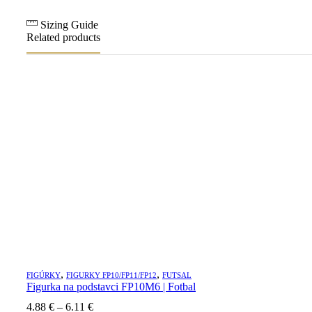
Sizing Guide
Related products
,
,
FIGÚRKY
FIGURKY FP10/FP11/FP12
FUTSAL
Figurka na podstavci FP10M6 | Fotbal
4.88
€
–
6.11
€