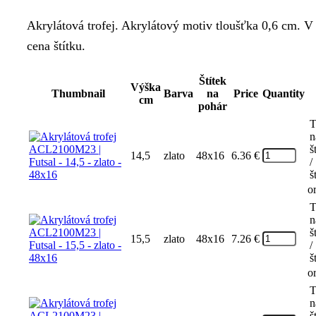
Akrylátová trofej. Akrylátový motiv tloušťka 0,6 cm. V 
cena štítku.
Štítek
Výška
Thumbnail
Barva
na
Price
Quantity
cm
pohár
T
n
š
14,5
zlato
48x16
6.36
€
/
š
o
T
n
š
15,5
zlato
48x16
7.26
€
/
š
o
T
n
š