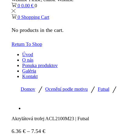
0
0.00
€
0
0
Shopping Cart
No products in the cart.
Return To Shop
Úvod
O nás
Ponuka produktov
Galéria
Kontakt
/
/
/
Domov
Ocenění podle motivu
Futsal
Akrylátová trofej ACL2100M23 | Futsal
6.36
€
–
7.54
€