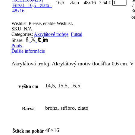
16,5
zlato
48x16
7.54
€
/
š
o
Wishlist
Please, enable Wishlist.
SKU:
N/A
Categories:
Akrylátové trofeje
,
Futsal
Share:
Popis
Ďalšie informácie
Akrylátová trofej. Akrylátový motiv tloušťka 0,6 cm. V c
14,5, 15,5, 16,5
Výška cm
bronz, stříbro, zlato
Barva
48×16
Štítek na pohár