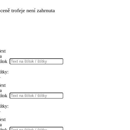
ceně trofeje není zahrnuta
ext
a
títok
títky:
r
ext
a
títok
títky:
r
ext
a
títok