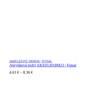
,
AKRYLÁTOVÉ TROFEJE
FUTSAL
Akrylátová trofej AKE012018M23 | Futsal
4.63
€
–
8.36
€