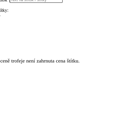
títky:
r
eně trofeje není zahrnuta cena štítku.