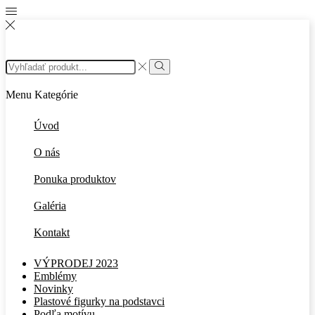
Search
input
Search
Menu
Kategórie
Úvod
O nás
Ponuka produktov
Galéria
Kontakt
VÝPRODEJ 2023
Emblémy
Novinky
Plastové figurky na podstavci
Podľa motívu