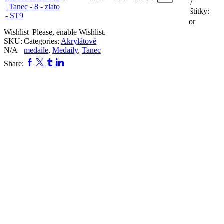
/
štítky:
or
Wishlist
Please, enable Wishlist.
SKU:
Categories:
Akrylátové
N/A
medaile
,
Medaily
,
Tanec
Facebook
Twitter
Tumblr
Linkedin
Share: