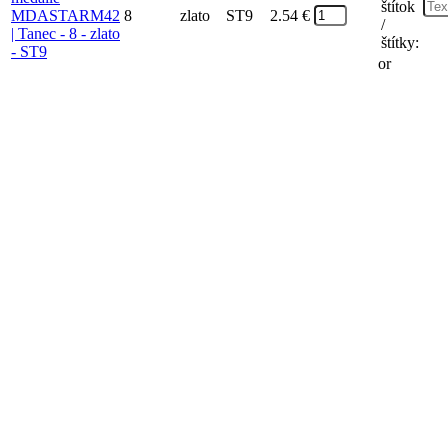
štítok
8
zlato
ST9
2.54
€
/
štítky:
or