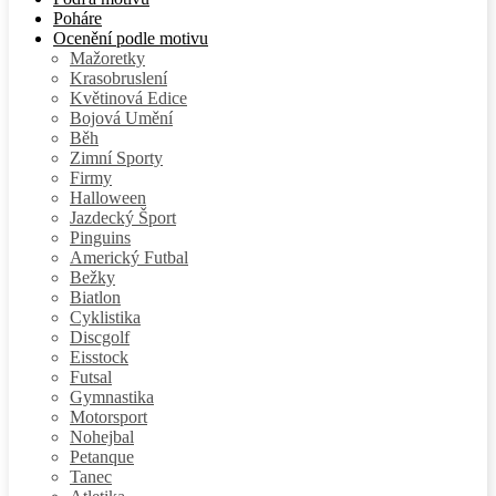
Poháre
Ocenění podle motivu
Mažoretky
Krasobruslení
Květinová Edice
Bojová Umění
Běh
Zimní Sporty
Firmy
Halloween
Jazdecký Šport
Pinguins
Americký Futbal
Bežky
Biatlon
Cyklistika
Discgolf
Eisstock
Futsal
Gymnastika
Motorsport
Nohejbal
Petanque
Tanec