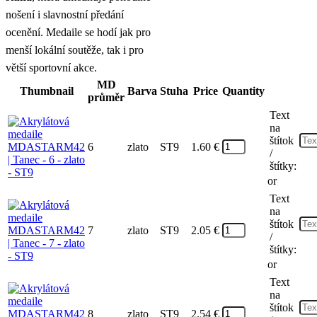
nošení i slavnostní předání
ocenění. Medaile se hodí jak pro
menší lokální soutěže, tak i pro
větší sportovní akce.
MD
Thumbnail
Barva
Stuha
Price
Quantity
průměr
Text
na
štítok
6
zlato
ST9
1.60
€
/
štítky:
or
Text
na
štítok
7
zlato
ST9
2.05
€
/
štítky:
or
Text
na
štítok
8
zlato
ST9
2.54
€