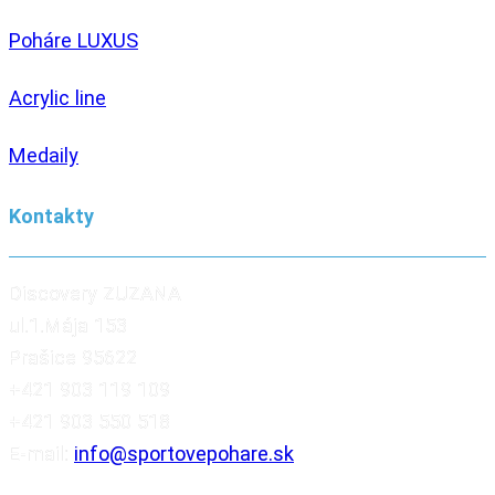
Poháre LUXUS
Acrylic line
Medaily
Kontakty
Discovery ZUZANA
ul.1.Mája 153
Prašice 95622
+421 903 119 109
+421 903 550 518
E-mail:
info@sportovepohare.sk