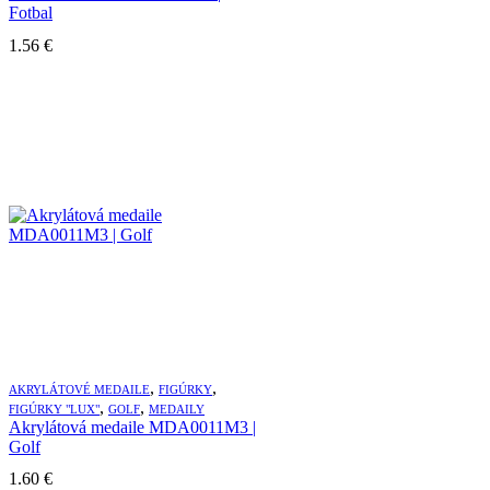
Fotbal
1.56
€
,
,
AKRYLÁTOVÉ MEDAILE
FIGÚRKY
,
,
FIGÚRKY "LUX"
GOLF
MEDAILY
Akrylátová medaile MDA0011M3 |
Golf
1.60
€