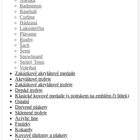
Atletika
Badminton
Baseball
Curling
Hádzaná
Lukostreľba
Plávanie
Rugby
Šach
Šerm
Snowboard
Stolný Tenis
Volejbal
Zakázkové akrylátové medaile
Akrylátové trofeje
Zakázkové akrylátové trofeje
Detské trofeje
Klasické kovové medaile (s potiskem na emblém či štítek)
Ostatní
Drevené plakety
Sklenené trofeje
Acrylic line
Figúrky
Kokardy
Kovové diplomy a plakety