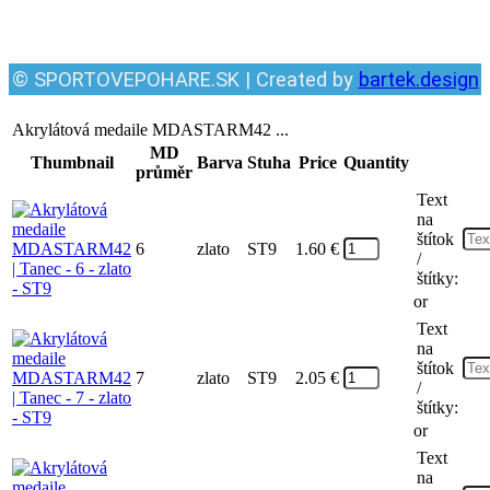
Facebook
© SPORTOVEPOHARE.SK | Created by
bartek.design
Akrylátová medaile MDASTARM42 ...
MD
Thumbnail
Barva
Stuha
Price
Quantity
průměr
Text
na
štítok
6
zlato
ST9
1.60
€
/
štítky:
or
Text
na
štítok
7
zlato
ST9
2.05
€
/
štítky:
or
Text
na