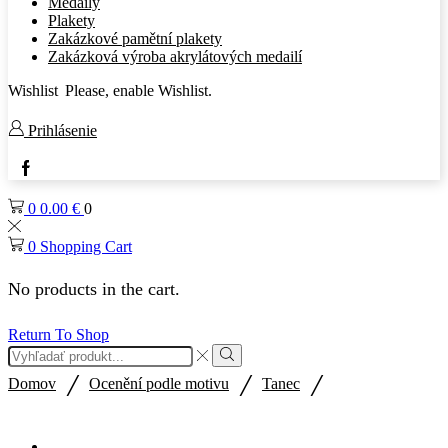
Medaily
Plakety
Zakázkové pamětní plakety
Zakázková výroba akrylátových medailí
Wishlist
Please, enable Wishlist.
Prihlásenie
Facebook
0
0.00
€
0
0
Shopping Cart
No products in the cart.
Return To Shop
Search
input
Search
/
/
/
Domov
Ocenění podle motivu
Tanec