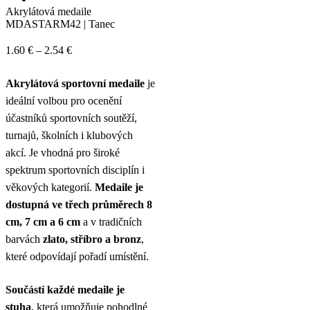
Akrylátová medaile
MDASTARM42 | Tanec
Price
1.60
€
–
2.54
€
range:
Akrylátová sportovní medaile
je
1.60 €
ideální volbou pro ocenění
through
účastníků sportovních soutěží,
2.54 €
turnajů, školních i klubových
akcí. Je vhodná pro široké
spektrum sportovních disciplín i
věkových kategorií.
Medaile je
dostupná ve třech průměrech 8
cm, 7 cm a 6 cm
a v tradičních
barvách
zlato, stříbro a bronz
,
které odpovídají pořadí umístění.
Součástí každé medaile je
stuha
, která umožňuje pohodlné