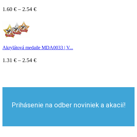
Price
1.60
€
–
2.54
€
range:
1.60 €
through
2.54 €
Akrylátová medaile MDA0033 | V...
Price
1.31
€
–
2.54
€
range:
1.31 €
through
2.54 €
Prihásenie na odber noviniek a akacií!