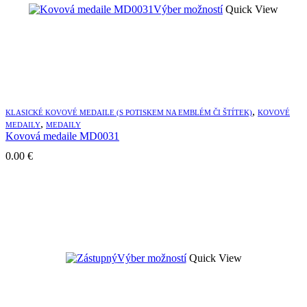
Tento
Výber možností
Quick View
produkt
má
viacero
variantov.
Možnosti
si
môžete
vybrať
,
KLASICKÉ KOVOVÉ MEDAILE (S POTISKEM NA EMBLÉM ČI ŠTÍTEK)
KOVOVÉ
na
,
MEDAILY
MEDAILY
stránke
Kovová medaile MD0031
produktu.
0.00
€
Tento
Výber možností
Quick View
produkt
má
viacero
variantov.