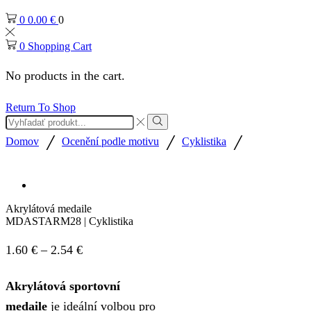
0
0.00
€
0
0
Shopping Cart
No products in the cart.
Return To Shop
Search
input
Search
/
/
/
Domov
Ocenění podle motivu
Cyklistika
Akrylátová medaile
MDASTARM28 | Cyklistika
Price
1.60
€
–
2.54
€
range:
Akrylátová sportovní
1.60 €
medaile
je ideální volbou pro
through