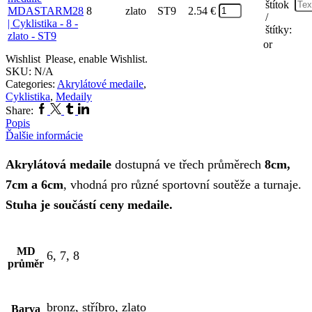
štítok
8
zlato
ST9
2.54
€
/
štítky:
or
Wishlist
Please, enable Wishlist.
SKU:
N/A
Categories:
Akrylátové medaile
,
Cyklistika
,
Medaily
Facebook
Twitter
Tumblr
Linkedin
Share:
Popis
Ďalšie informácie
Akrylátová medaile
dostupná ve třech průměrech
8cm,
7cm a 6cm
, vhodná pro různé sportovní soutěže a turnaje.
Stuha je součástí ceny medaile.
MD
6, 7, 8
průměr
bronz, stříbro, zlato
Barva