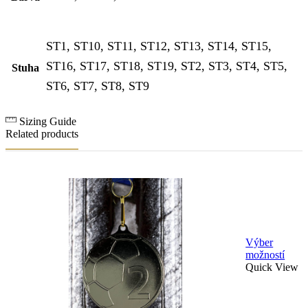
ST1, ST10, ST11, ST12, ST13, ST14, ST15,
ST16, ST17, ST18, ST19, ST2, ST3, ST4, ST5,
Stuha
ST6, ST7, ST8, ST9
Sizing Guide
Related products
Výber
Tent
možností
prod
Quick View
má
viace
varia