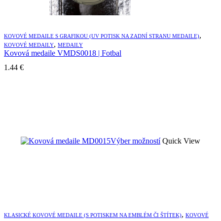
Možn
si
môže
vybr
,
KOVOVÉ MEDAILE S GRAFIKOU (UV POTISK NA ZADNÍ STRANU MEDAILE)
na
,
KOVOVÉ MEDAILY
MEDAILY
strán
Kovová medaile VMDS0018 | Fotbal
produ
1.44
€
Tento
Výber možností
Quick View
produkt
má
viacero
variantov.
Možnosti
si
môžete
vybrať
,
KLASICKÉ KOVOVÉ MEDAILE (S POTISKEM NA EMBLÉM ČI ŠTÍTEK)
KOVOVÉ
na