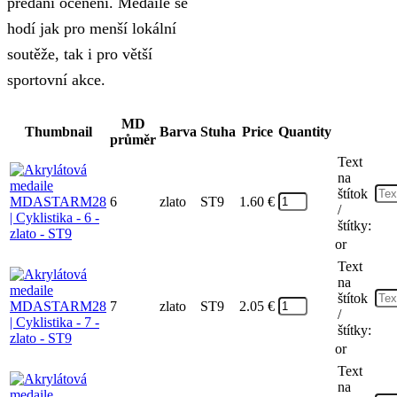
předání ocenění. Medaile se
hodí jak pro menší lokální
soutěže, tak i pro větší
sportovní akce.
MD
Thumbnail
Barva
Stuha
Price
Quantity
průměr
Text
na
štítok
6
zlato
ST9
1.60
€
/
štítky:
or
Text
na
štítok
7
zlato
ST9
2.05
€
/
štítky:
or
Text
na