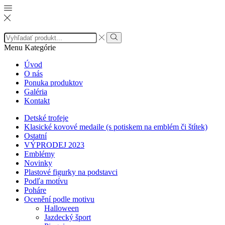
Search
input
Search
Menu
Kategórie
Úvod
O nás
Ponuka produktov
Galéria
Kontakt
Detské trofeje
Klasické kovové medaile (s potiskem na emblém či štítek)
Ostatní
VÝPRODEJ 2023
Emblémy
Novinky
Plastové figurky na podstavci
Podľa motívu
Poháre
Ocenění podle motivu
Halloween
Jazdecký šport