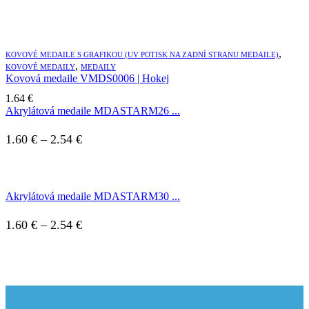
Možnosti
si
môžete
vybrať
,
KOVOVÉ MEDAILE S GRAFIKOU (UV POTISK NA ZADNÍ STRANU MEDAILE)
na
,
KOVOVÉ MEDAILY
MEDAILY
stránke
Kovová medaile VMDS0006 | Hokej
produktu.
1.64
€
Akrylátová medaile MDASTARM26 ...
Price
1.60
€
–
2.54
€
range:
1.60 €
Akrylátová medaile MDASTARM30 ...
through
2.54 €
Price
1.60
€
–
2.54
€
range:
1.60 €
through
2.54 €