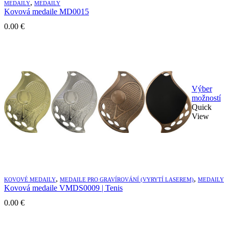
,
MEDAILY
MEDAILY
stránke
Kovová medaile MD0015
produktu.
0.00
€
Výber
Te
možností
pr
Quick
m
View
vi
va
Mo
si
mô
vy
,
,
na
KOVOVÉ MEDAILY
MEDAILE PRO GRAVÍROVÁNÍ (VYRYTÍ LASEREM)
MEDAILY
Kovová medaile VMDS0009 | Tenis
st
pr
0.00
€