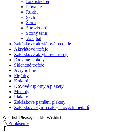
Lukostreľba
Plávanie
Rugby
Šach
Šerm
Snowboard
Stolný tenis
Volejbal
Zakázkové akrylátové medaile
Akrylátové trofeje
Zakázkové akrylátové trofeje
Drevené plakety
Sklenené trofeje
Acrylic line
Figúrky
Kokardy
Kovové diplomy a plakety
Medaily
Plakety
Zakázkové pamětní plakety
Zakázková výroba akrylátových medailí
Wishlist
Please, enable Wishlist.
Prihlásenie
Facebook