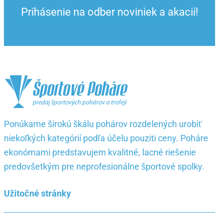
Prihásenie na odber noviniek a akacií!
Ponúkame širokú škálu pohárov rozdelených urobiť
niekoľkých kategórií podľa účelu pouziti ceny. Poháre
ekonómami predstavujem kvalitné, lacné riešenie
predovšetkým pre neprofesionálne športové spolky.
Užitočné stránky