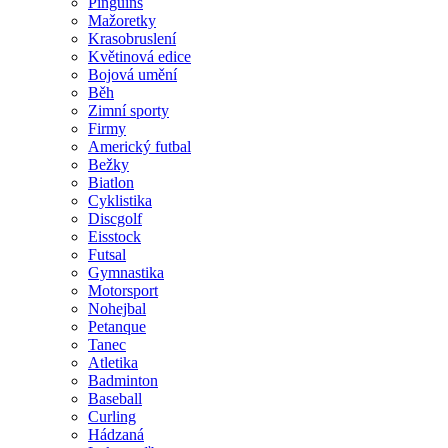
Pinguins
Mažoretky
Krasobruslení
Květinová edice
Bojová umění
Běh
Zimní sporty
Firmy
Americký futbal
Bežky
Biatlon
Cyklistika
Discgolf
Eisstock
Futsal
Gymnastika
Motorsport
Nohejbal
Petanque
Tanec
Atletika
Badminton
Baseball
Curling
Hádzaná