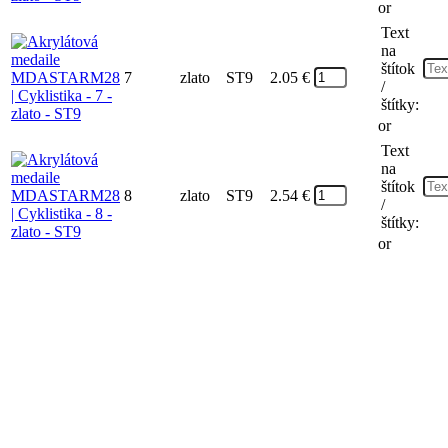
or
Text
na
štítok
7
zlato
ST9
2.05
€
/
štítky:
or
Text
na
štítok
8
zlato
ST9
2.54
€
/
štítky:
or