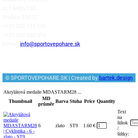
ul.1.Mája 153
Prašice 95622
+421 903 119 109
+421 903 550 518
E-mail:
info@sportovepohare.sk
Facebook
© SPORTOVEPOHARE.SK | Created by
bartek.design
Akrylátová medaile MDASTARM28 ...
MD
Thumbnail
Barva
Stuha
Price
Quantity
průměr
Text
na
štítok
6
zlato
ST9
1.60
€
/
štítky: