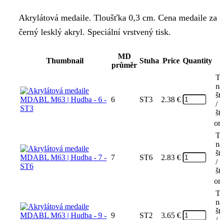
Akrylátová medaile. Tloušťka 0,3 cm. Cena medaile za 1
černý lesklý akryl. Speciální vrstvený tisk.
MD
Thumbnail
Stuha
Price
Quantity
průměr
T
n
š
6
ST3
2.38
€
/
š
o
T
n
š
7
ST6
2.83
€
/
š
o
T
n
š
9
ST2
3.65
€
/