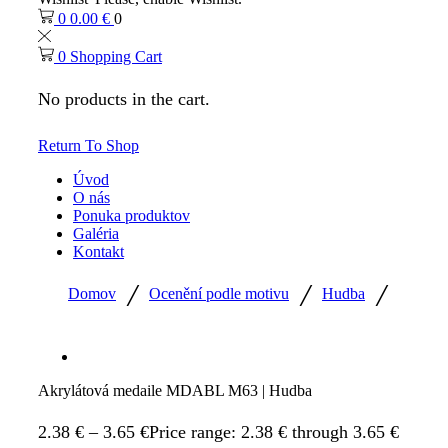
0
0.00
€
0
0
Shopping Cart
No products in the cart.
Return To Shop
Úvod
O nás
Ponuka produktov
Galéria
Kontakt
/
/
/
Domov
Ocenění podle motivu
Hudba
Akrylátová medaile MDABL M63 | Hudba
2.38
€
–
3.65
€
Price range: 2.38 € through 3.65 €