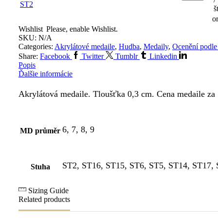
š
o
Wishlist
Please, enable Wishlist.
SKU:
N/A
Categories:
Akrylátové medaile
,
Hudba
,
Medaily
,
Ocenění podle
Share:
Facebook
Twitter
Tumblr
Linkedin
Popis
Ďalšie informácie
Akrylátová medaile. Tloušťka 0,3 cm. Cena medaile za 1 
6, 7, 8, 9
MD průměr
ST2, ST16, ST15, ST6, ST5, ST14, ST17, 
Stuha
Sizing Guide
Related products