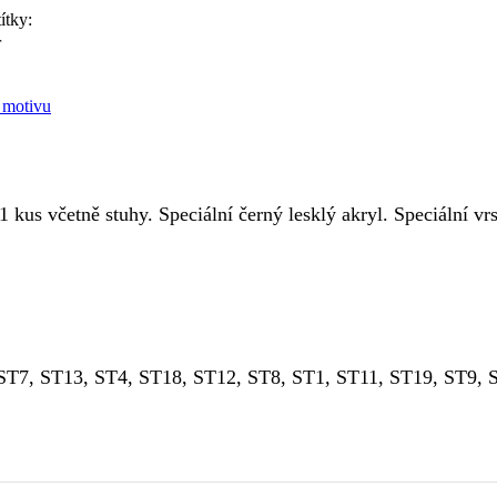
títky:
r
 motivu
kus včetně stuhy. Speciální černý lesklý akryl. Speciální vrs
ST7, ST13, ST4, ST18, ST12, ST8, ST1, ST11, ST19, ST9, 