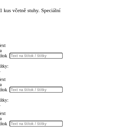
 kus včetně stuhy. Speciální
ext
a
títok
títky:
r
ext
a
títok
títky:
r
ext
a
títok