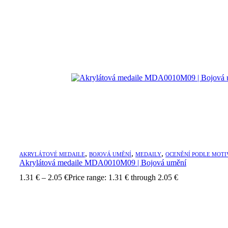
,
,
,
AKRYLÁTOVÉ MEDAILE
BOJOVÁ UMĚNÍ
MEDAILY
OCENĚNÍ PODLE MOTI
Akrylátová medaile MDA0010M09 | Bojová umění
1.31
€
–
2.05
€
Price range: 1.31 € through 2.05 €