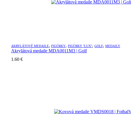
,
,
,
,
AKRYLÁTOVÉ MEDAILE
FIGÚRKY
FIGÚRKY "LUX"
GOLF
MEDAILY
Akrylátová medaile MDA0011M3 | Golf
1.60
€
V