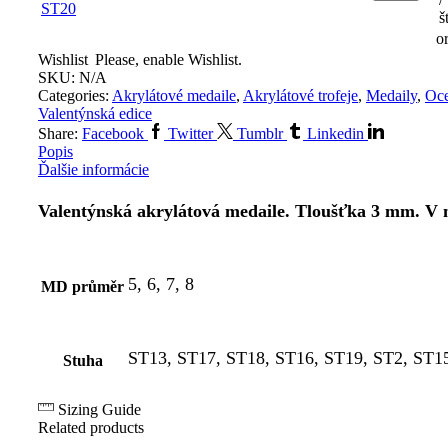
š
o
Wishlist
Please, enable Wishlist.
SKU:
N/A
Categories:
Akrylátové medaile
,
Akrylátové trofeje
,
Medaily
,
Oce
Valentýnská edice
Share:
Facebook
Twitter
Tumblr
Linkedin
Popis
Ďalšie informácie
Valentýnská akrylátová medaile. Tloušťka 3 mm. V m
5, 6, 7, 8
MD průměr
ST13, ST17, ST18, ST16, ST19, ST2, ST15
Stuha
Sizing Guide
Related products