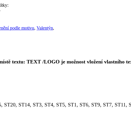
títky:
r
nění podle motivu
,
Valentýn
,
ístě textu: TEXT /LOGO je možnost vložení vlastního tex
, ST20, ST14, ST3, ST4, ST5, ST1, ST6, ST9, ST7, ST11, 