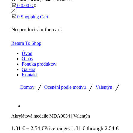
0
0.00
€
0
0
Shopping Cart
No products in the cart.
Return To Shop
Úvod
O nás
Ponuka produktov
Galéria
Kontakt
/
/
/
Domov
Ocenění podle motivu
Valentýn
Akrylátová medaile MDA0034 | Valentýn
1.31
€
–
2.54
€
Price range: 1.31 € through 2.54 €