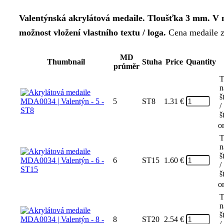
Valentýnská akrylátová medaile. Tloušťka 3 mm. V
možnost vložení vlastního textu / loga.
Cena medaile za
MD
Thumbnail
Stuha
Price
Quantity
průměr
T
n
š
5
ST8
1.31
€
/
š
o
T
n
š
6
ST15
1.60
€
/
š
o
T
n
š
8
ST20
2.54
€
/