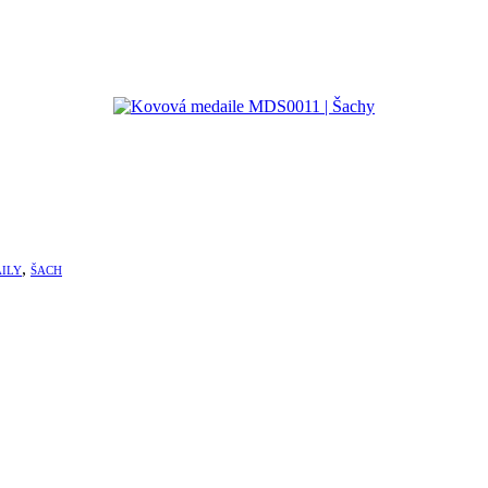
,
ILY
ŠACH