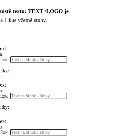
 místě textu: TEXT /LOGO je
 1 kus včetně stuhy.
ext
a
títok
títky:
r
ext
a
títok
títky:
r
ext
a
títok