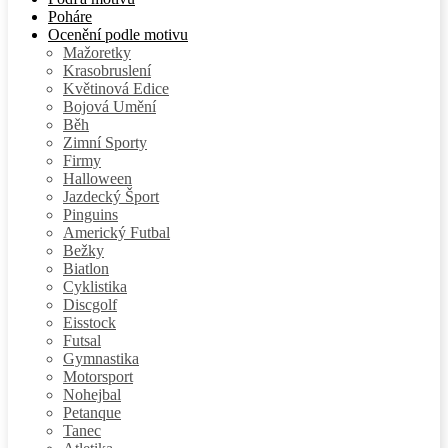
Poháre
Ocenění podle motivu
Mažoretky
Krasobruslení
Květinová Edice
Bojová Umění
Běh
Zimní Sporty
Firmy
Halloween
Jazdecký Šport
Pinguins
Americký Futbal
Bežky
Biatlon
Cyklistika
Discgolf
Eisstock
Futsal
Gymnastika
Motorsport
Nohejbal
Petanque
Tanec