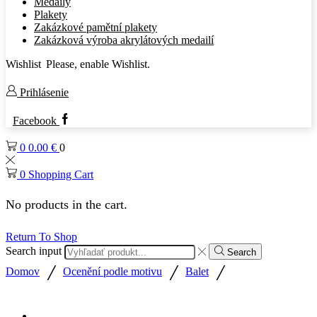
Medaily
Plakety
Zakázkové pamětní plakety
Zakázková výroba akrylátových medailí
Wishlist
Please, enable Wishlist.
Prihlásenie
Facebook
0
0.00
€
0
0
Shopping Cart
No products in the cart.
Return To Shop
Search input
Search
/
/
/
Domov
Ocenění podle motivu
Balet