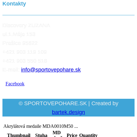
Kontakty
Discovery ZUZANA
ul.1.Mája 153
Prašice 95622
+421 903 119 109
+421 903 550 518
E-mail:
info@sportovepohare.sk
Facebook
© SPORTOVEPOHARE.SK | Created by
bartek.design
Akrylátová medaile MDA0010M50 ...
MD
Thumbnail
Stuha
Price
Quantity