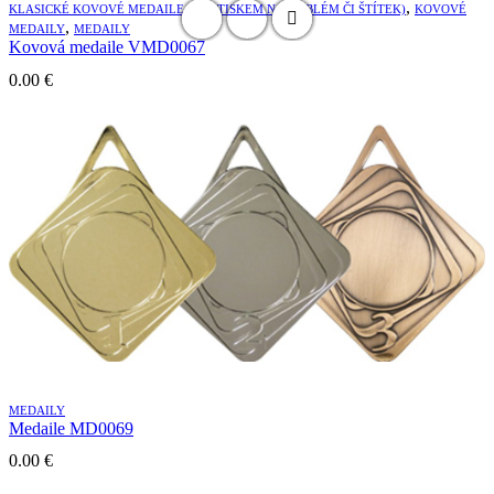
,
KLASICKÉ KOVOVÉ MEDAILE (S POTISKEM NA EMBLÉM ČI ŠTÍTEK)
KOVOVÉ
,
MEDAILY
MEDAILY
Kovová medaile VMD0067
0.00
€
MEDAILY
Medaile MD0069
0.00
€