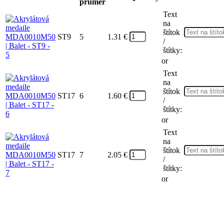
průměr
Text
na
štítok
ST9
5
1.31
€
/
štítky:
or
Text
na
štítok
ST17
6
1.60
€
/
štítky:
or
Text
na
štítok
ST17
7
2.05
€
/
štítky:
or