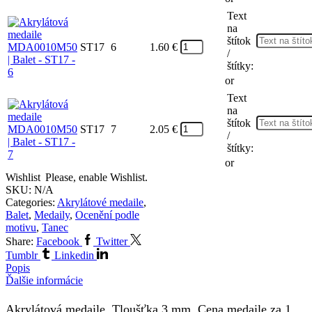
Text
na
štítok
ST17
6
1.60
€
/
štítky:
or
Text
na
štítok
ST17
7
2.05
€
/
štítky:
or
Wishlist
Please, enable Wishlist.
SKU:
N/A
Categories:
Akrylátové medaile
,
Balet
,
Medaily
,
Ocenění podle
motivu
,
Tanec
Share:
Facebook
Twitter
Tumblr
Linkedin
Popis
Ďalšie informácie
Akrylátová medaile. Tloušťka 3 mm. Cena medaile za 1