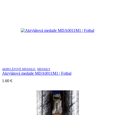
,
AKRYLÁTOVÉ MEDAILE
MEDAILY
Akrylátová medaile MDA0011M1 | Fotbal
1.60
€