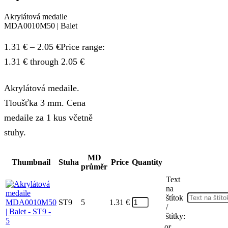
Akrylátová medaile
MDA0010M50 | Balet
1.31
€
–
2.05
€
Price range:
1.31 € through 2.05 €
Akrylátová medaile.
Tloušťka 3 mm. Cena
medaile za 1 kus včetně
stuhy.
MD
Thumbnail
Stuha
Price
Quantity
průměr
Text
na
štítok
ST9
5
1.31
€
/
štítky:
or