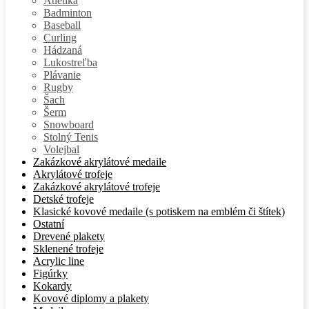
Atletika
Badminton
Baseball
Curling
Hádzaná
Lukostreľba
Plávanie
Rugby
Šach
Šerm
Snowboard
Stolný Tenis
Volejbal
Zakázkové akrylátové medaile
Akrylátové trofeje
Zakázkové akrylátové trofeje
Detské trofeje
Klasické kovové medaile (s potiskem na emblém či štítek)
Ostatní
Drevené plakety
Sklenené trofeje
Acrylic line
Figúrky
Kokardy
Kovové diplomy a plakety