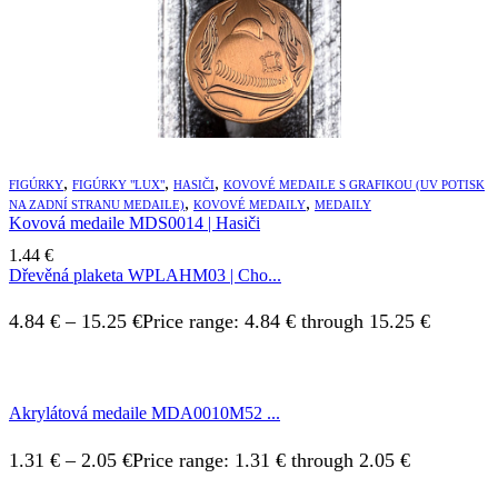
,
,
,
FIGÚRKY
FIGÚRKY "LUX"
HASIČI
KOVOVÉ MEDAILE S GRAFIKOU (UV POTISK
,
,
NA ZADNÍ STRANU MEDAILE)
KOVOVÉ MEDAILY
MEDAILY
Kovová medaile MDS0014 | Hasiči
1.44
€
Dřevěná plaketa WPLAHM03 | Cho...
4.84
€
–
15.25
€
Price range: 4.84 € through 15.25 €
Akrylátová medaile MDA0010M52 ...
1.31
€
–
2.05
€
Price range: 1.31 € through 2.05 €