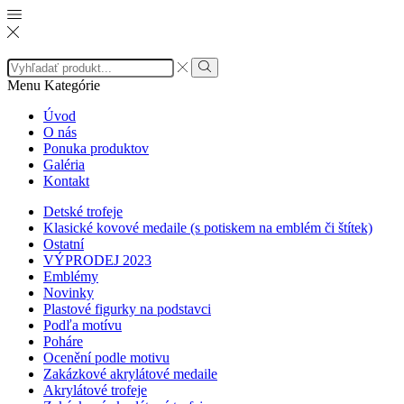
Search
input
Search
Menu
Kategórie
Úvod
O nás
Ponuka produktov
Galéria
Kontakt
Detské trofeje
Klasické kovové medaile (s potiskem na emblém či štítek)
Ostatní
VÝPRODEJ 2023
Emblémy
Novinky
Plastové figurky na podstavci
Podľa motívu
Poháre
Ocenění podle motivu
Zakázkové akrylátové medaile
Akrylátové trofeje