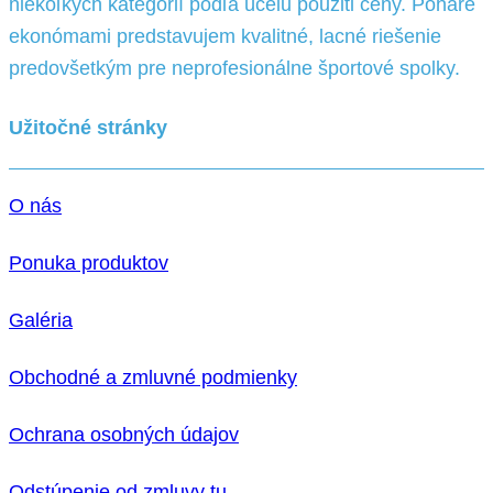
niekoľkých kategórií podľa účelu pouziti ceny. Poháre
ekonómami predstavujem kvalitné, lacné riešenie
predovšetkým pre neprofesionálne športové spolky.
Užitočné stránky
O nás
Ponuka produktov
Galéria
Obchodné a zmluvné podmienky
Ochrana osobných údajov
Odstúpenie od zmluvy tu