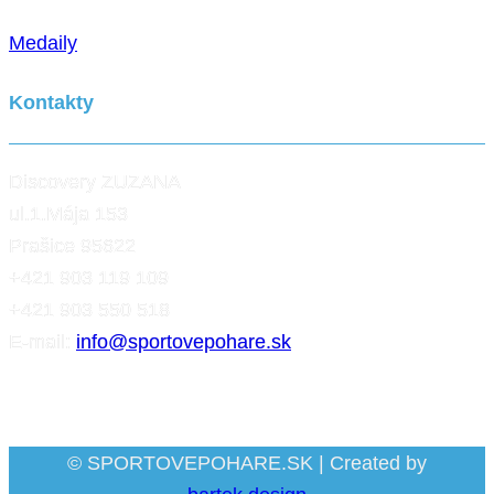
Medaily
Kontakty
Discovery ZUZANA
ul.1.Mája 153
Prašice 95622
+421 903 119 109
+421 903 550 518
E-mail:
info@sportovepohare.sk
Facebook
© SPORTOVEPOHARE.SK | Created by