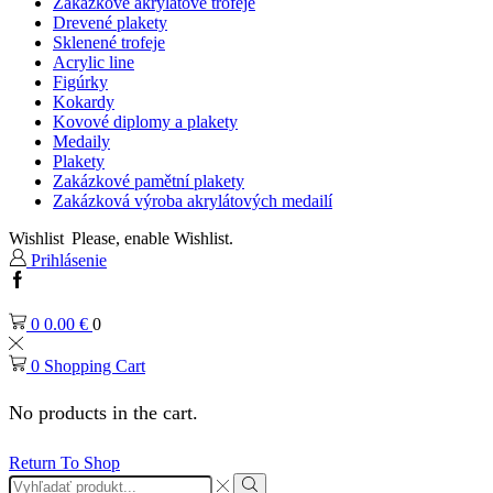
Zakázkové akrylátové trofeje
Drevené plakety
Sklenené trofeje
Acrylic line
Figúrky
Kokardy
Kovové diplomy a plakety
Medaily
Plakety
Zakázkové pamětní plakety
Zakázková výroba akrylátových medailí
Wishlist
Please, enable Wishlist.
Prihlásenie
Facebook
0
0.00
€
0
0
Shopping Cart
No products in the cart.
Return To Shop
Search