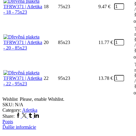
18
75x23
9.47
€
/
o
20
85x23
11.77
€
/
o
22
95x23
13.78
€
/
o
Wishlist
Please, enable Wishlist.
SKU:
N/A
Category:
Atletika
Share:
Popis
Ďalšie informácie