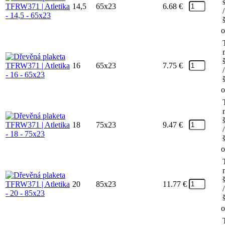
14,5
65x23
6.68
€
/
o
16
65x23
7.75
€
/
o
18
75x23
9.47
€
/
o
20
85x23
11.77
€
/
o