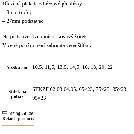
Dřevěná plaketa z březové překližky
– 8mm trofej
– 27mm podstavec
Na podstavec lze umístit kovový štítek.
V ceně poháru není zahrnuta cena štítku.
10,5, 11,5, 13,5, 14,5, 16, 18, 20, 22
Výška cm
STKZF,02,03,04,05, 65×23, 75×23, 85×23,
Štítek na
pohár
95×23
Sizing Guide
Related products