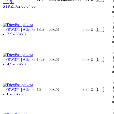
/
o
13,5
65x23
5.66
€
/
o
14,5
65x23
6.68
€
/
o
16
65x23
7.75
€
/
o