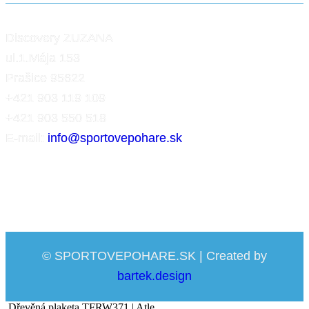
Discovery ZUZANA
ul.1.Mája 153
Prašice 95622
+421 903 119 109
+421 903 550 518
E-mail:
info@sportovepohare.sk
© SPORTOVEPOHARE.SK | Created by
bartek.design
Dřevěná plaketa TFRW371 | Atle...