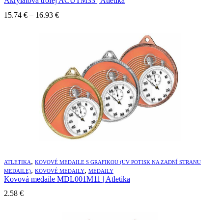
Akrylátová trofej ACUTM33 | Atletika
15.74
€
–
16.93
€
,
ATLETIKA
KOVOVÉ MEDAILE S GRAFIKOU (UV POTISK NA ZADNÍ STRANU
,
,
MEDAILE)
KOVOVÉ MEDAILY
MEDAILY
Kovová medaile MDL001M11 | Atletika
2.58
€