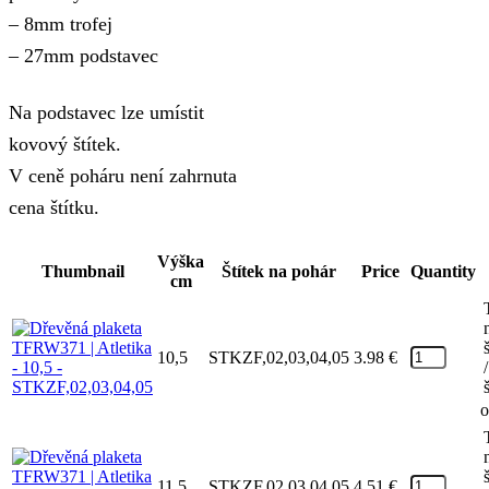
– 8mm trofej
– 27mm podstavec
Na podstavec lze umístit
kovový štítek.
V ceně poháru není zahrnuta
cena štítku.
Výška
Thumbnail
Štítek na pohár
Price
Quantity
cm
10,5
STKZF,02,03,04,05
3.98
€
/
o
11,5
STKZF,02,03,04,05
4.51
€