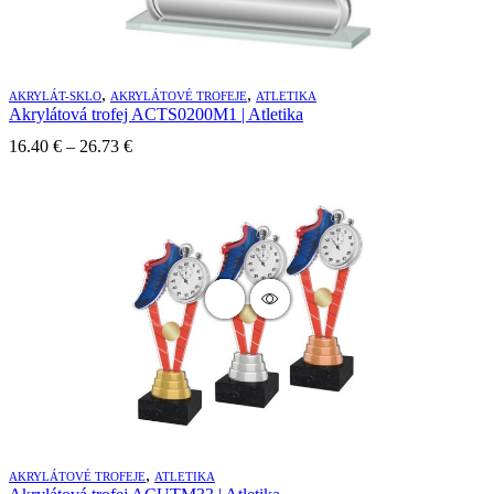
,
,
AKRYLÁT-SKLO
AKRYLÁTOVÉ TROFEJE
ATLETIKA
Akrylátová trofej ACTS0200M1 | Atletika
16.40
€
–
26.73
€
,
AKRYLÁTOVÉ TROFEJE
ATLETIKA