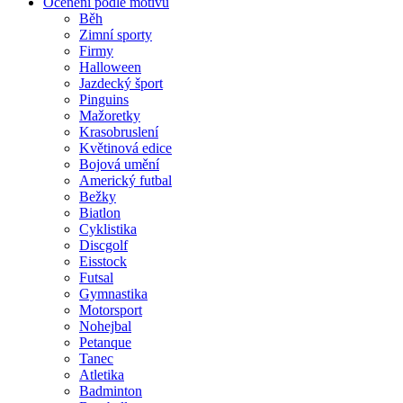
Ocenění podle motivu
Běh
Zimní sporty
Firmy
Halloween
Jazdecký šport
Pinguins
Mažoretky
Krasobruslení
Květinová edice
Bojová umění
Americký futbal
Bežky
Biatlon
Cyklistika
Discgolf
Eisstock
Futsal
Gymnastika
Motorsport
Nohejbal
Petanque
Tanec
Atletika
Badminton