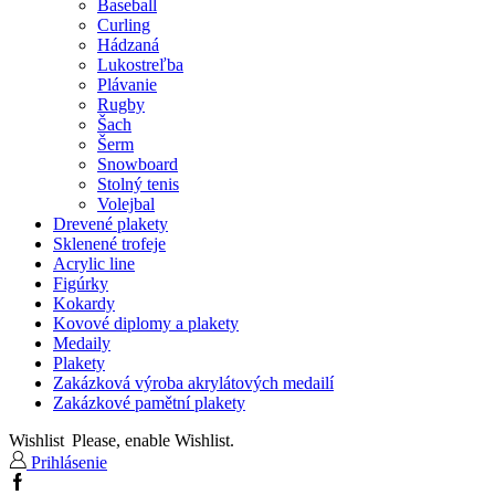
Baseball
Curling
Hádzaná
Lukostreľba
Plávanie
Rugby
Šach
Šerm
Snowboard
Stolný tenis
Volejbal
Drevené plakety
Sklenené trofeje
Acrylic line
Figúrky
Kokardy
Kovové diplomy a plakety
Medaily
Plakety
Zakázková výroba akrylátových medailí
Zakázkové pamětní plakety
Wishlist
Please, enable Wishlist.
Prihlásenie