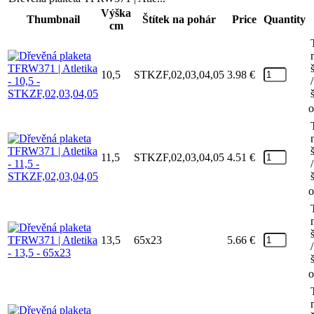
Výška
Thumbnail
Štítek na pohár
Price
Quantity
cm
10,5
STKZF,02,03,04,05
3.98
€
/
o
11,5
STKZF,02,03,04,05
4.51
€
/
o
13,5
65x23
5.66
€
/
o