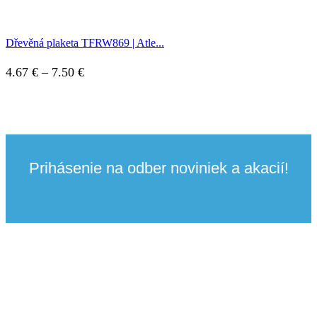
Dřevěná plaketa TFRW869 | Atle...
4.67
€
–
7.50
€
Prihásenie na odber noviniek a akacií!