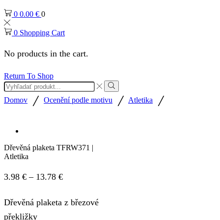
0
0.00
€
0
0
Shopping Cart
No products in the cart.
Return To Shop
/
/
/
Domov
Ocenění podle motivu
Atletika
Dřevěná plaketa TFRW371 |
Atletika
3.98
€
–
13.78
€
Dřevěná plaketa z březové
překližky