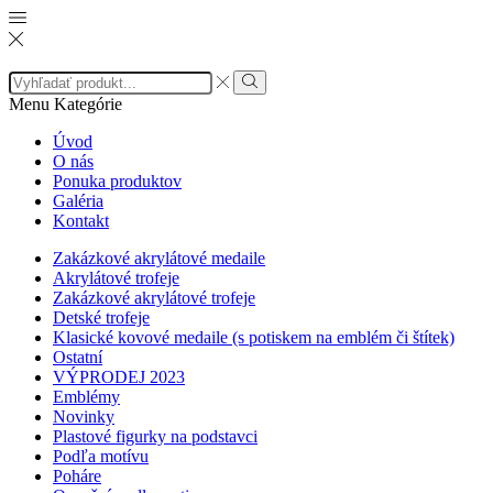
Menu
Kategórie
Úvod
O nás
Ponuka produktov
Galéria
Kontakt
Zakázkové akrylátové medaile
Akrylátové trofeje
Zakázkové akrylátové trofeje
Detské trofeje
Klasické kovové medaile (s potiskem na emblém či štítek)
Ostatní
VÝPRODEJ 2023
Emblémy
Novinky
Plastové figurky na podstavci
Podľa motívu
Poháre