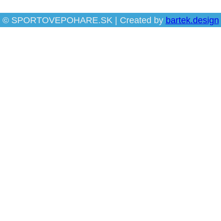
© SPORTOVEPOHARE.SK | Created by
bartek.design