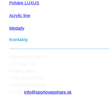
Poháre LUXUS
Acrylic line
Medaily
Kontakty
Discovery ZUZANA
ul.1.Mája 153
Prašice 95622
+421 903 119 109
+421 903 550 518
E-mail:
info@sportovepohare.sk
Facebook