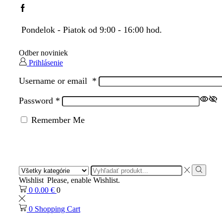
Facebook
Pondelok - Piatok od 9:00 - 16:00 hod.
Odber noviniek
Prihlásenie
Username or email
*
Password
*
Remember Me
Search
input
Search
Wishlist
Please, enable Wishlist.
0
0.00
€
0
0
Shopping Cart