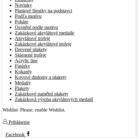
Novinky
Plastové figurky na podstavci
Podľa motívu
Poháre
Ocenění podle motivu
Zakázkové akrylátové medaile
Akrylátové trofeje
Zakázkové akrylátové trofeje
Drevené plakety
Sklenené trofeje
Acrylic line
Figúrky
Kokardy
Kovové diplomy a plakety
Medaily
Plakety
Zakázkové pamětní plakety
Zakázková výroba akrylátových medailí
Wishlist
Please, enable Wishlist.
Prihlásenie
Facebook