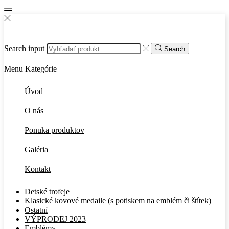
Search input
Search
Menu
Kategórie
Úvod
O nás
Ponuka produktov
Galéria
Kontakt
Detské trofeje
Klasické kovové medaile (s potiskem na emblém či štítek)
Ostatní
VÝPRODEJ 2023
Emblémy