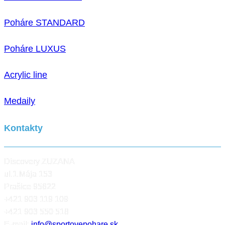
Poháre STANDARD
Poháre LUXUS
Acrylic line
Medaily
Kontakty
Discovery ZUZANA
ul.1.Mája 153
Prašice 95622
+421 903 119 109
+421 903 550 518
E-mail:
info@sportovepohare.sk