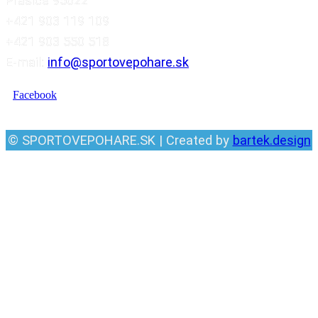
Prašice 95622
+421 903 119 109
+421 903 550 518
E-mail:
info@sportovepohare.sk
Facebook
© SPORTOVEPOHARE.SK | Created by
bartek.design