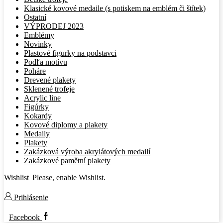
Klasické kovové medaile (s potiskem na emblém či štítek)
Ostatní
VÝPRODEJ 2023
Emblémy
Novinky
Plastové figurky na podstavci
Podľa motívu
Poháre
Drevené plakety
Sklenené trofeje
Acrylic line
Figúrky
Kokardy
Kovové diplomy a plakety
Medaily
Plakety
Zakázková výroba akrylátových medailí
Zakázkové pamětní plakety
Wishlist
Please, enable Wishlist.
Prihlásenie
Facebook