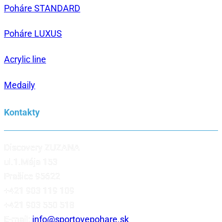
Poháre STANDARD
Poháre LUXUS
Acrylic line
Medaily
Kontakty
Discovery ZUZANA
ul.1.Mája 153
Prašice 95622
+421 903 119 109
+421 903 550 518
E-mail:
info@sportovepohare.sk