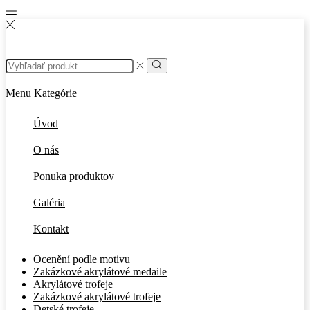
Search
input
Search
Menu
Kategórie
Úvod
O nás
Ponuka produktov
Galéria
Kontakt
Ocenění podle motivu
Zakázkové akrylátové medaile
Akrylátové trofeje
Zakázkové akrylátové trofeje
Detské trofeje