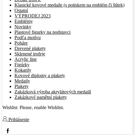
Klasické kovové medaile (s potiskem na emblém či štítek)
Ostatní
VÝPRODEJ 2023
Emblémy
Novinky
Plastové figurky na podstavci
Podľa motívu
Poháre
Drevené plakety
Sklenené trofeje
Acrylic line
Figúrky
Kokardy
Kovové diplomy a plakety
Medaily
Plakety
Zakázková výroba akrylátových medailí
Zakázkové pamětní plakety
Wishlist
Please, enable Wishlist.
Prihlásenie
Facebook