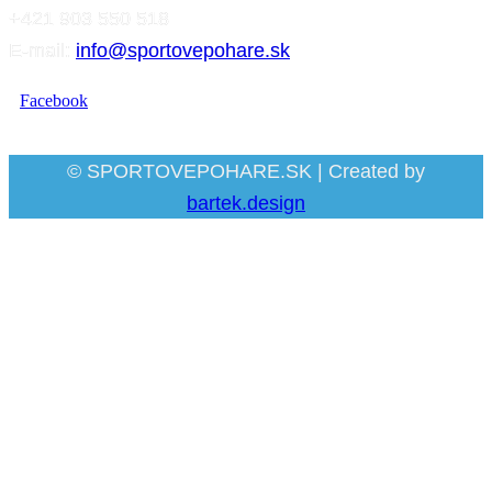
+421 903 550 518
E-mail:
info@sportovepohare.sk
Facebook
© SPORTOVEPOHARE.SK | Created by
bartek.design