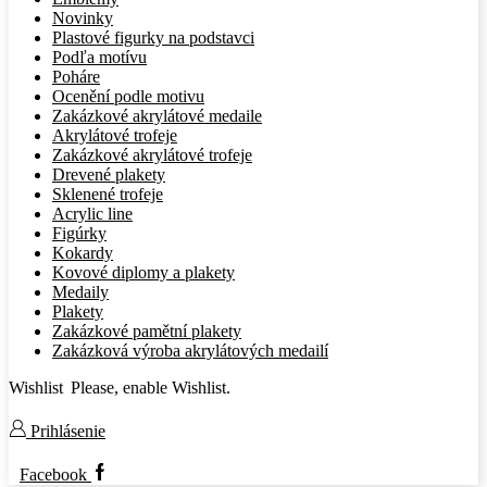
Novinky
Plastové figurky na podstavci
Podľa motívu
Poháre
Ocenění podle motivu
Zakázkové akrylátové medaile
Akrylátové trofeje
Zakázkové akrylátové trofeje
Drevené plakety
Sklenené trofeje
Acrylic line
Figúrky
Kokardy
Kovové diplomy a plakety
Medaily
Plakety
Zakázkové pamětní plakety
Zakázková výroba akrylátových medailí
Wishlist
Please, enable Wishlist.
Prihlásenie
Facebook