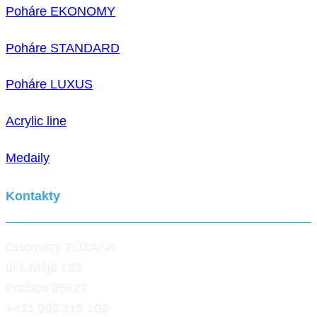
Poháre EKONOMY
Poháre STANDARD
Poháre LUXUS
Acrylic line
Medaily
Kontakty
Discovery ZUZANA
ul.1.Mája 153
Prašice 95622
+421 903 119 109