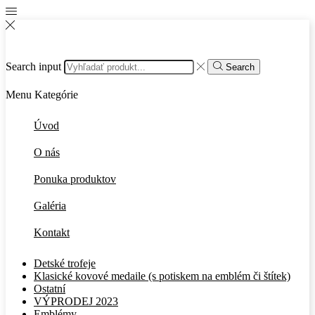
Search input
Search
Menu
Kategórie
Úvod
O nás
Ponuka produktov
Galéria
Kontakt
Detské trofeje
Klasické kovové medaile (s potiskem na emblém či štítek)
Ostatní
VÝPRODEJ 2023
Emblémy