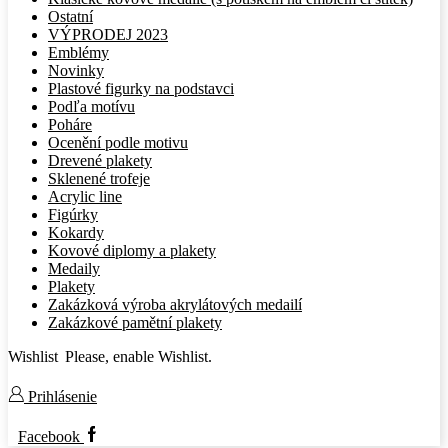
Ostatní
VÝPRODEJ 2023
Emblémy
Novinky
Plastové figurky na podstavci
Podľa motívu
Poháre
Ocenění podle motivu
Drevené plakety
Sklenené trofeje
Acrylic line
Figúrky
Kokardy
Kovové diplomy a plakety
Medaily
Plakety
Zakázková výroba akrylátových medailí
Zakázkové pamětní plakety
Wishlist
Please, enable Wishlist.
Prihlásenie
Facebook