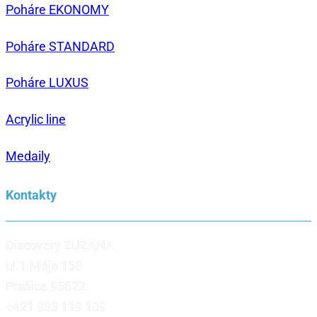
Poháre EKONOMY
Poháre STANDARD
Poháre LUXUS
Acrylic line
Medaily
Kontakty
Discovery ZUZANA
ul.1.Mája 153
Prašice 95622
+421 903 119 109