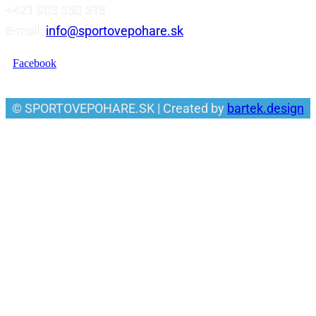
+421 903 550 518
E-mail:
info@sportovepohare.sk
Facebook
© SPORTOVEPOHARE.SK | Created by
bartek.design