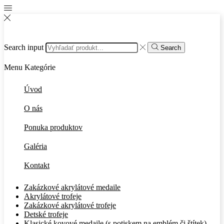
Search input
Search
Menu
Kategórie
Úvod
O nás
Ponuka produktov
Galéria
Kontakt
Zakázkové akrylátové medaile
Akrylátové trofeje
Zakázkové akrylátové trofeje
Detské trofeje
Klasické kovové medaile (s potiskem na emblém či štítek)