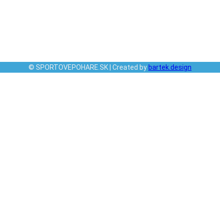
© SPORTOVEPOHARE.SK | Created by
bartek.design