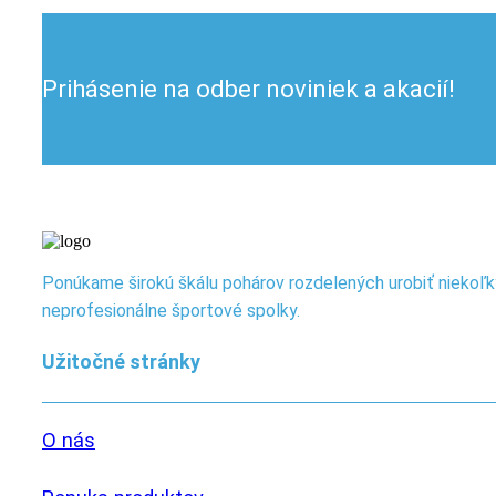
Prihásenie na odber noviniek a akacií!
Ponúkame širokú škálu pohárov rozdelených urobiť niekoľk
neprofesionálne športové spolky.
Užitočné stránky
O nás