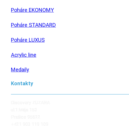
Poháre EKONOMY
Poháre STANDARD
Poháre LUXUS
Acrylic line
Medaily
Kontakty
Discovery ZUZANA
ul.1.Mája 153
Prašice 95622
+421 903 119 109