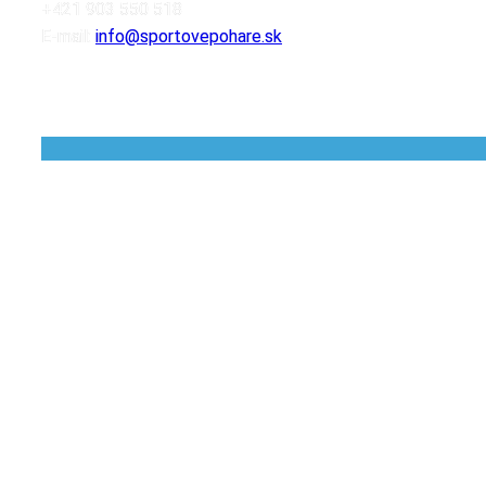
+421 903 550 518
E-mail:
info@sportovepohare.sk