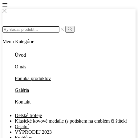
Search
input
Search
Menu
Kategórie
Úvod
O nás
Ponuka produktov
Galéria
Kontakt
Detské trofeje
Klasické kovové medaile (s potiskem na emblém či štítek)
Ostatní
VÝPRODEJ 2023
Emblémy