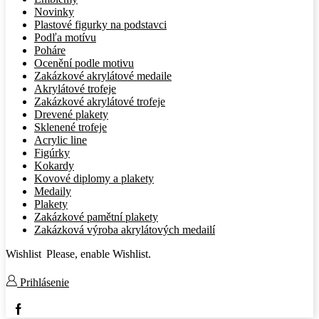
Novinky
Plastové figurky na podstavci
Podľa motívu
Poháre
Ocenění podle motivu
Zakázkové akrylátové medaile
Akrylátové trofeje
Zakázkové akrylátové trofeje
Drevené plakety
Sklenené trofeje
Acrylic line
Figúrky
Kokardy
Kovové diplomy a plakety
Medaily
Plakety
Zakázkové pamětní plakety
Zakázková výroba akrylátových medailí
Wishlist
Please, enable Wishlist.
Prihlásenie
Facebook