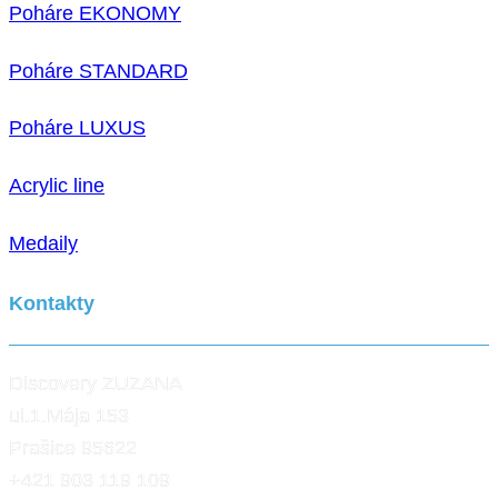
Poháre EKONOMY
Poháre STANDARD
Poháre LUXUS
Acrylic line
Medaily
Kontakty
Discovery ZUZANA
ul.1.Mája 153
Prašice 95622
+421 903 119 109