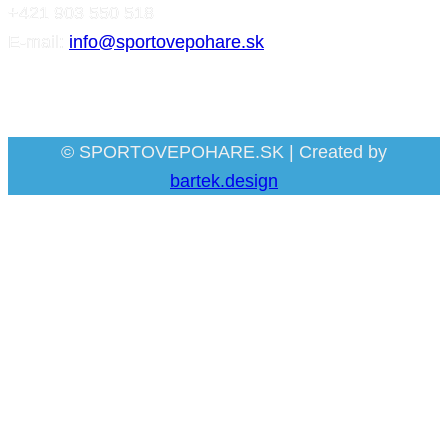
+421 903 550 518
E-mail:
info@sportovepohare.sk
Facebook
© SPORTOVEPOHARE.SK | Created by
bartek.design