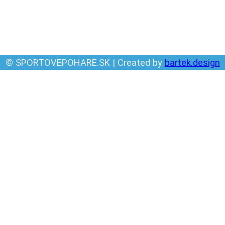
© SPORTOVEPOHARE.SK | Created by
bartek.design