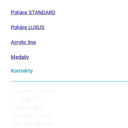
Poháre STANDARD
Poháre LUXUS
Acrylic line
Medaily
Kontakty
Discovery ZUZANA
ul.1.Mája 153
Prašice 95622
+421 903 119 109
+421 903 550 518