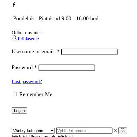
Facebook
Pondelok - Piatok od 9:00 - 16:00 hod.
Odber noviniek
Prihlásenie
Username or email
*
Password
*
Lost password?
Remember Me
Log in
Search
input
Search
Wishlist
Please, enable Wishlist.