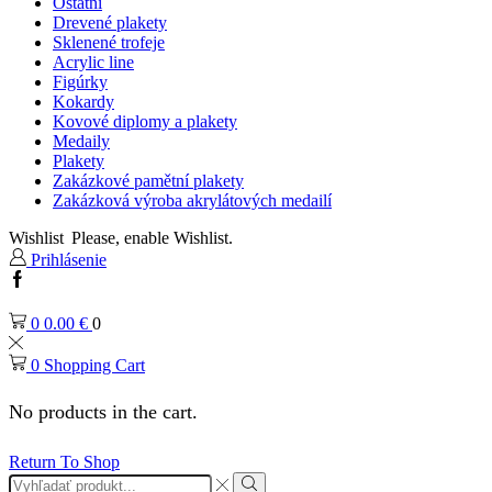
Ostatní
Drevené plakety
Sklenené trofeje
Acrylic line
Figúrky
Kokardy
Kovové diplomy a plakety
Medaily
Plakety
Zakázkové pamětní plakety
Zakázková výroba akrylátových medailí
Wishlist
Please, enable Wishlist.
Prihlásenie
Facebook
0
0.00
€
0
0
Shopping Cart
No products in the cart.
Return To Shop
Search