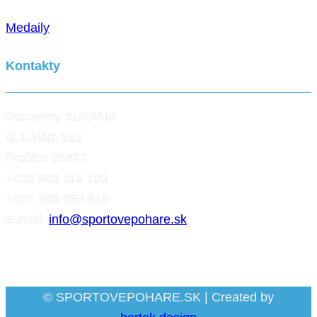
Medaily
Kontakty
Discovery ZUZANA
ul.1.Mája 153
Prašice 95622
+421 903 119 109
+421 903 550 518
E-mail:
info@sportovepohare.sk
Facebook
© SPORTOVEPOHARE.SK | Created by