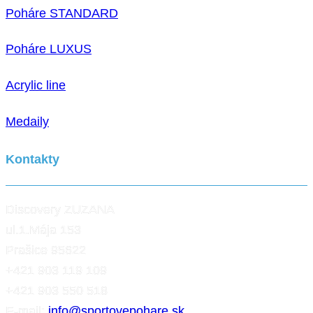
Poháre STANDARD
Poháre LUXUS
Acrylic line
Medaily
Kontakty
Discovery ZUZANA
ul.1.Mája 153
Prašice 95622
+421 903 119 109
+421 903 550 518
E-mail:
info@sportovepohare.sk