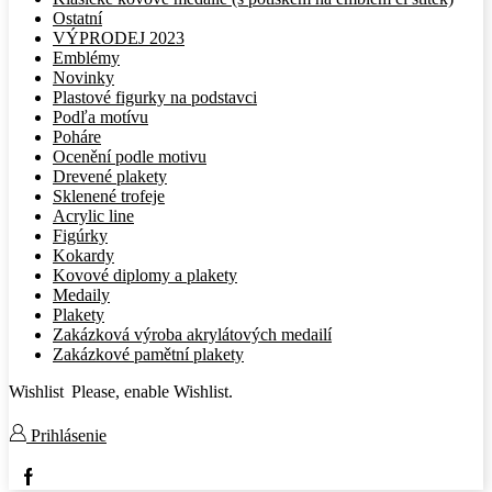
Ostatní
VÝPRODEJ 2023
Emblémy
Novinky
Plastové figurky na podstavci
Podľa motívu
Poháre
Ocenění podle motivu
Drevené plakety
Sklenené trofeje
Acrylic line
Figúrky
Kokardy
Kovové diplomy a plakety
Medaily
Plakety
Zakázková výroba akrylátových medailí
Zakázkové pamětní plakety
Wishlist
Please, enable Wishlist.
Prihlásenie
Facebook