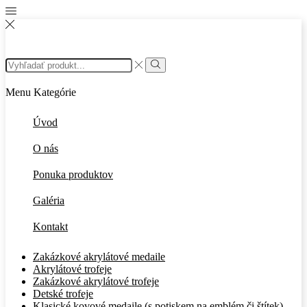
Search
input
Search
Menu
Kategórie
Úvod
O nás
Ponuka produktov
Galéria
Kontakt
Zakázkové akrylátové medaile
Akrylátové trofeje
Zakázkové akrylátové trofeje
Detské trofeje
Klasické kovové medaile (s potiskem na emblém či štítek)