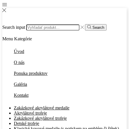
Search input
Search
Menu
Kategórie
Úvod
O nás
Ponuka produktov
Galéria
Kontakt
Zakázkové akrylátové medaile
Akrylátové trofeje
Zakázkové akrylátové trofeje
Detské trofeje
Klasické kovové medaile (s potiskem na emblém či štítek)