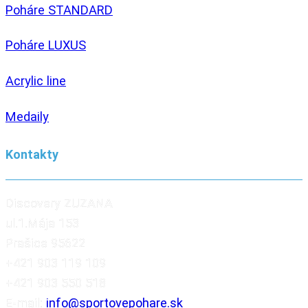
Poháre STANDARD
Poháre LUXUS
Acrylic line
Medaily
Kontakty
Discovery ZUZANA
ul.1.Mája 153
Prašice 95622
+421 903 119 109
+421 903 550 518
E-mail:
info@sportovepohare.sk