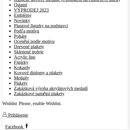
Ostatní
VÝPRODEJ 2023
Emblémy
Novinky
Plastové figurky na podstavci
Podľa motívu
Poháre
Ocenění podle motivu
Drevené plakety
Sklenené trofeje
Acrylic line
Figúrky
Kokardy
Kovové diplomy a plakety
Medaily
Plakety
Zakázková výroba akrylátových medailí
Zakázkové pamětní plakety
Wishlist
Please, enable Wishlist.
Prihlásenie
Facebook