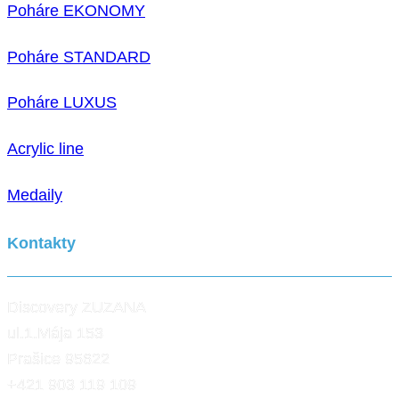
Poháre EKONOMY
Poháre STANDARD
Poháre LUXUS
Acrylic line
Medaily
Kontakty
Discovery ZUZANA
ul.1.Mája 153
Prašice 95622
+421 903 119 109