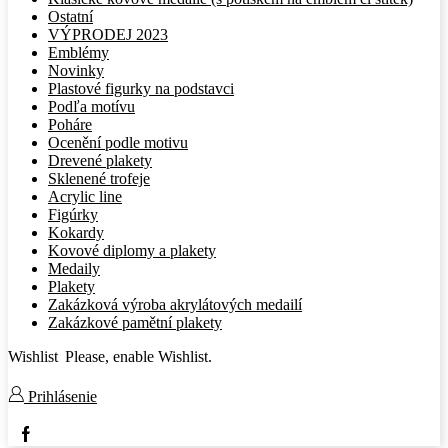
Ostatní
VÝPRODEJ 2023
Emblémy
Novinky
Plastové figurky na podstavci
Podľa motívu
Poháre
Ocenění podle motivu
Drevené plakety
Sklenené trofeje
Acrylic line
Figúrky
Kokardy
Kovové diplomy a plakety
Medaily
Plakety
Zakázková výroba akrylátových medailí
Zakázkové pamětní plakety
Wishlist
Please, enable Wishlist.
Prihlásenie
Facebook