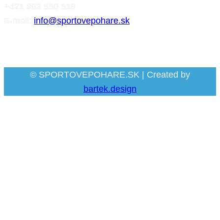
+421 903 550 518
E-mail:
info@sportovepohare.sk
Facebook
© SPORTOVEPOHARE.SK | Created by
bartek.design