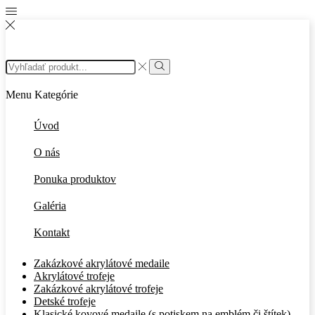
Search
input
Search
Menu
Kategórie
Úvod
O nás
Ponuka produktov
Galéria
Kontakt
Zakázkové akrylátové medaile
Akrylátové trofeje
Zakázkové akrylátové trofeje
Detské trofeje
Klasické kovové medaile (s potiskem na emblém či štítek)