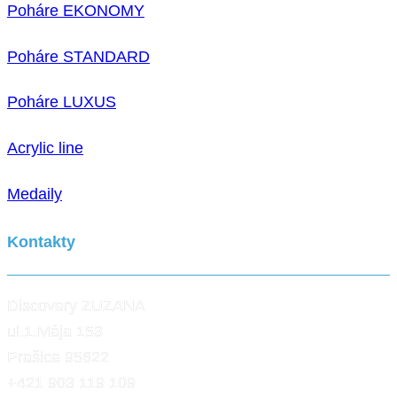
Poháre EKONOMY
Poháre STANDARD
Poháre LUXUS
Acrylic line
Medaily
Kontakty
Discovery ZUZANA
ul.1.Mája 153
Prašice 95622
+421 903 119 109