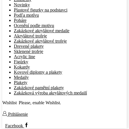
Novinky
Plastové figurky na podstavci
Podľa motívu
Poháre
Ocenění podle motivu
Zakázkové akrylátové medaile
Akrylátové trofeje
Zakázkové akrylátové trofeje
Drevené plakety
Sklenené trofeje
Acrylic line
Figúrky
Kokardy
Kovové diplomy a plakety
Medaily
Plakety
Zakázkové pamětní plakety
Zakázková výroba akrylátových medailí
Wishlist
Please, enable Wishlist.
Prihlásenie
Facebook