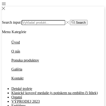
Search input
Search
Menu
Kategórie
Úvod
O nás
Ponuka produktov
Galéria
Kontakt
Detské trofeje
Klasické kovové medaile (s potiskem na emblém či štítek)
Ostatní
VÝPRODEJ 2023
Emblémy