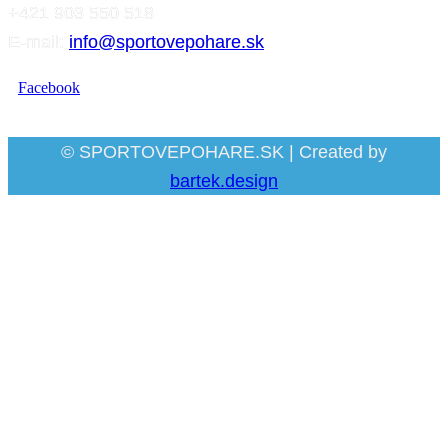
+421 903 550 518
E-mail:
info@sportovepohare.sk
Facebook
© SPORTOVEPOHARE.SK | Created by
bartek.design