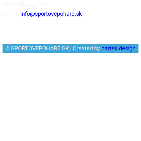
+421 903 550 518
E-mail:
info@sportovepohare.sk
Facebook
© SPORTOVEPOHARE.SK | Created by
bartek.design