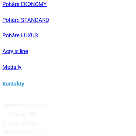
Poháre EKONOMY
Poháre STANDARD
Poháre LUXUS
Acrylic line
Medaily
Kontakty
Discovery ZUZANA
ul.1.Mája 153
Prašice 95622
+421 903 119 109