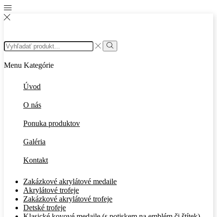
Search
input
Search
Menu
Kategórie
Úvod
O nás
Ponuka produktov
Galéria
Kontakt
Zakázkové akrylátové medaile
Akrylátové trofeje
Zakázkové akrylátové trofeje
Detské trofeje
Klasické kovové medaile (s potiskem na emblém či štítek)