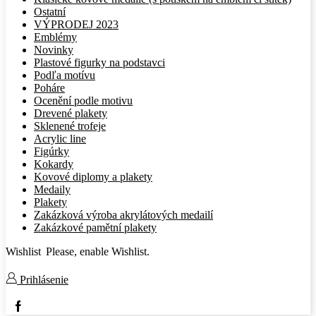
Ostatní
VÝPRODEJ 2023
Emblémy
Novinky
Plastové figurky na podstavci
Podľa motívu
Poháre
Ocenění podle motivu
Drevené plakety
Sklenené trofeje
Acrylic line
Figúrky
Kokardy
Kovové diplomy a plakety
Medaily
Plakety
Zakázková výroba akrylátových medailí
Zakázkové pamětní plakety
Wishlist
Please, enable Wishlist.
Prihlásenie
Facebook